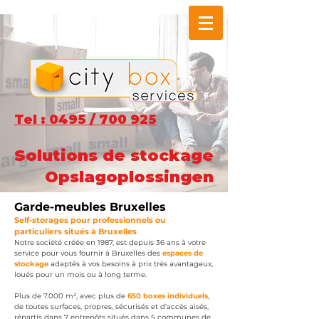
Tel : 0495 / 700 925
Solutions de stockage
Opslagoplossingen
Garde-meubles Bruxelles
Self
-
storages pour professionnel
s
ou
particuliers situés à B
ruxelles
Notre société créée en 1987, est depuis 36 ans à votre
service pour vous fournir à Bruxelles des
espaces de
stockage
adaptés à vos besoins à prix très avantageux,
loués
pour un mois ou à long terme.
Plus de 7.000 m
², avec plus de
650 boxe
s individuels
,
de toutes surfaces, propres, sécurisés et d'accès aisés,
répartis dans 7 entrepôts situés dans 5 communes de