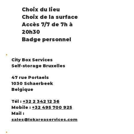
Choix du lieu
Choix de la surface
Accès 7/7 de 7h à
20h30
Badge personne
l
City Box Services
Self-storage Bruxelles
47 rue Portaels
1030 Schaerbeek
Belgique
Tél :
+32 2 342 12 36
Mobile :
+32 495 700 925
Mail :
sales@lokareaservices.com