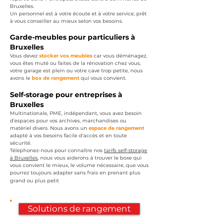
Bruxelles.
Un personnel est à votre écoute et à votre service, prêt
à vous conseiller au mieux selon vos besoins.
Garde-m
eubles pour particuliers à
Bruxelles
Vous devez
stocker vos meubles
car vous déménagez,
vous êtes muté ou faites de la rénovation chez vous,
votre garage est plein ou votre cave trop petite, nous
avons le
box de rangement
qui vous convient.
Sel
f-storage pour entreprises à
Bruxelles
Multinationale
, PME, indépendant, vous avez besoin
d'espaces pour vos archives, marchandises ou
matériel divers. Nous avons un
espace de rangement
adapté à vos besoins facile d'accès et en toute
sécurité.
Téléphonez-nous pour connaître nos
tarifs self
-
storage
à Bruxelles
, nous vous aiderons à trouver le boxe qui
vous convient le mieux, le volume nécessaire, que vous
pourrez toujours adapter sans frais en prenant plus
.
grand ou plus petit
Solutions de rangement