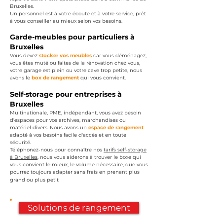
Bruxelles.
Un personnel est à votre écoute et à votre service, prêt
à vous conseiller au mieux selon vos besoins.
Garde-m
eubles pour particuliers à
Bruxelles
Vous devez
stocker vos meubles
car vous déménagez,
vous êtes muté ou faites de la rénovation chez vous,
votre garage est plein ou votre cave trop petite, nous
avons le
box de rangement
qui vous convient.
Sel
f-storage pour entreprises à
Bruxelles
Multinationale
, PME, indépendant, vous avez besoin
d'espaces pour vos archives, marchandises ou
matériel divers. Nous avons un
espace de rangement
adapté à vos besoins facile d'accès et en toute
sécurité.
Téléphonez-nous pour connaître nos
tarifs self
-
storage
à Bruxelles
, nous vous aiderons à trouver le boxe qui
vous convient le mieux, le volume nécessaire, que vous
pourrez toujours adapter sans frais en prenant plus
.
grand ou plus petit
Solutions de rangement