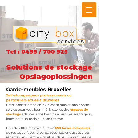
Tel : 0495 / 700 925
Solutions de stockage
Opslagoplossingen
Garde-meubles Bruxelles
Self
-
storages pour professionnel
s
ou
particuliers situés à B
ruxelles
Notre société créée en 1987, est depuis 36 ans à votre
service pour vous fournir à Bruxelles des
espaces de
stockage
adaptés à vos besoins à prix très avantageux,
loués
pour un mois ou à long terme.
Plus de 7.000 m
², avec plus de
650 boxe
s individuels
,
de toutes surfaces, propres, sécurisés et d'accès aisés,
répartis dans 7 entrepôts situés dans 5 communes de