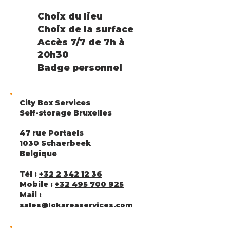
Choix du lieu
Choix de la surface
Accès 7/7 de 7h à
20h30
Badge personne
l
City Box Services
Self-storage Bruxelles
47 rue Portaels
1030 Schaerbeek
Belgique
Tél :
+32 2 342 12 36
Mobile :
+32 495 700 925
Mail :
sales@lokareaservices.com