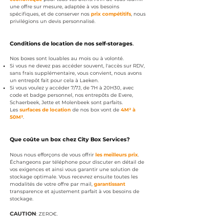
une offre sur mesure, adaptée à vos besoins
spécifiques, et de conserver nos
prix compétitifs
, nous
privilégions un devis personnalisé.
Conditions de location de nos self
-
storages
.
Nos boxes sont louables au mois ou à volonté
.
Si vous ne devez pas accéder souvent, l'accè
s sur RDV,
sans frais supplémentaire, vous convient, nous avons
un entrepôt fa
it pour cela à Laeken.
Si vous voulez y accéd
er 7/7J, de 7H à 20H30, avec
code et badge personnel, nos entrepôts de Evere,
Schaerbeek, Jette et Molenbeek sont parfaits.
Les
surfaces de location
de nos box vont de
4M² à
50M²
.
Que coû
te un box chez City Box Services?
Nous nous efforçons de vous offrir
les meilleurs prix
.
Échangeons par téléphone pour discuter en détail de
vos exigences et ainsi vous garantir une solution de
stockage optimale. Vous recevrez ensuite toutes les
modalités de votre offre par mail,
garantissant
transparence et ajustement parfait à vos besoins de
stockage.
CAUTION
: ZERO€
.