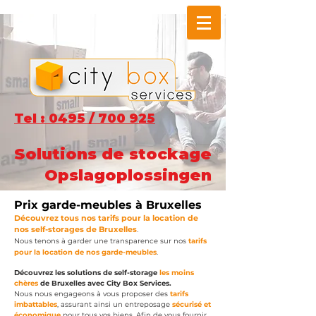
Tel : 0495 / 700 925
Solutions de stockage
Opslagoplossingen
Prix garde-meubles à Bruxelles
Découvrez tous nos tarifs pour la location de
nos self
-
storage
s
de Bruxelles
.
Nous ten
ons à garder une transparence sur nos
tarifs
pour la location de nos garde-
meubles
.
Découvrez les solutions de self-storage
les moins
chères
de Bruxelles avec City Box Services.
Nous nous engageons à vous proposer des
tarifs
imbattables
, assurant ainsi un entreposage
sécurisé et
économique
pour tous vos biens. Afin de vous fournir