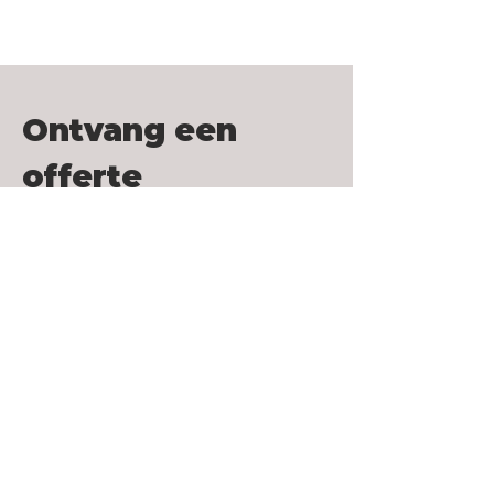
Ontvang een
offerte
Omdat de prijs moet aansluiten
bij uw specifieke behoeften,
geven wij de voorkeur aan
menselijk contact.
Voornaam
Achternaam