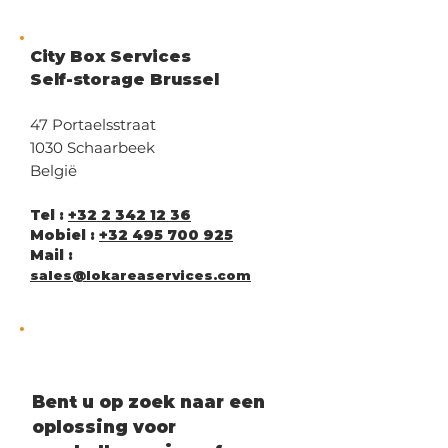
City Box Services
Self-storage Brussel
47 Portaelsstraat
1030 Schaarbeek
België
Tel :
+32 2 342 12 36
Mobiel :
+32 495 700 925
Mail :
sales@lokareas
ervices.com
Bent u op zoek naar een
oplossing voor