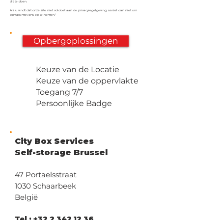
dit te doen.
Als u vindt dat onze site niet voldoet aan de privacyregelgeving, aarzel dan niet om
contact met ons op te nemen."
Opbergoplossingen
Keuze van de Locatie
Keuze van de oppervlakte
Toegang 7/7
Persoonlijke Badge
City Box Services
Self-storage Brussel
47 Portaelsstraat
1030 Schaarbeek
België
Tel :
+32 2 342 12 36