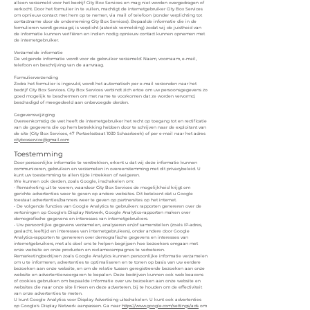
alleen verzameld voor het bedrijf City Box Services en mag niet worden overgedragen of
verkocht. Door het formulier in te vullen, machtigt de internetgebruiker City Box Services
om opnieuw contact met hem op te nemen, via mail of telefoon (zonder verplichting tot
contactname door de onderneming City Box Services). Bepaalde informatie die in de
formulieren wordt gevraagd, is verplicht (asterisk vermelding) zodat wij de juistheid van
de informatie kunnen verifiëren en indien nodig opnieuw contact kunnen opnemen met
de internetgebruiker.
Verzamelde informatie
De volgende informatie wordt voor de gebruiker verzameld: Naam, voornaam, e-mail,
telefoon en beschrijving van de aanvraag.
Formulierverzending
Zodra het formulier is ingevuld, wordt het automatisch per e-mail verzonden naar het
bedrijf City Box Services. City Box Services verbindt zich ertoe om uw persoonsgegevens zo
goed mogelijk te beschermen om met name te voorkomen dat ze worden vervormd,
beschadigd of meegedeeld aan onbevoegde derden.
Gegevenswijziging
Overeenkomstig de wet heeft de internetgebruiker het recht op toegang tot en rectificatie
van de gegevens die op hem betrekking hebben door te schrijven naar de exploitant van
de site (City Box Services, 47 Portaelsstraat 1030 Schaarbeek) of per e-mail naar het adres
cityboxservice@gmail.com
Toestemming
Door persoonlijke informatie te verstrekken, erkent u dat wij deze informatie kunnen
communiceren, gebruiken en verzamelen in overeenstemming met dit privacybeleid. U
kunt uw toestemming te allen tijde intrekken of weigeren.
We kunnen ook derden, zoals Google, inschakelen om:
• Remarketing uit te voeren, waardoor City Box Services de mogelijkheid krijgt om
gerichte advertenties weer te geven op andere websites. Dit betekent dat u Google
toestaat advertenties/banners weer te geven op partnersites op het internet.
• De volgende functies van Google Analytics te gebruiken: rapporten genereren over de
vertoningen op Google's Display Netwerk, Google Analytics-rapporten maken over
demografische gegevens en interesses van internetgebruikers.
• Uw persoonlijke gegevens verzamelen, analyseren en/of samenstellen (zoals IP-adres,
geslacht, leeftijd en interesses van internetgebruikers), onder andere door Google
Analytics-rapporten te genereren over demografische gegevens en interesses van
internetgebruikers, met als doel ons te helpen begrijpen hoe bezoekers omgaan met
onze website en onze producten en reclamecampagnes te verbeteren.
Remarketingbedrijven zoals Google Analytics kunnen persoonlijke informatie verzamelen
om u te informeren, advertenties te optimaliseren en te tonen op basis van uw eerdere
bezoeken aan onze website, en om de relatie tussen geregistreerde bezoeken aan onze
website en advertentieweergaven te bepalen. Deze bedrijven kunnen ook web beacons
of cookies gebruiken om bepaalde informatie over uw bezoeken aan onze website en
websites die naar onze site linken en deze adverteren, bij te houden om de effectiviteit
van onze advertenties te meten.
U kunt Google Analytics voor Display Advertising uitschakelen. U kunt ook advertenties
op Google's Display Netwerk aanpassen. Ga naar
https://www.google.com/settings/ads
om